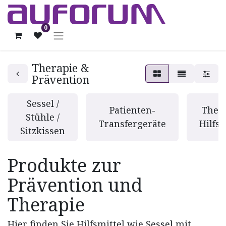
0
Therapie &
Prävention
Sessel /
Patienten-
Thera
Stühle /
Transfergeräte
Hilfsm
Sitzkissen
Produkte zur
Prävention und
Therapie
Hier finden Sie Hilfsmittel wie Sessel mit