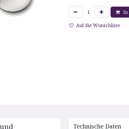
In
Auf die Wunschliste
 und
Technische D​aten