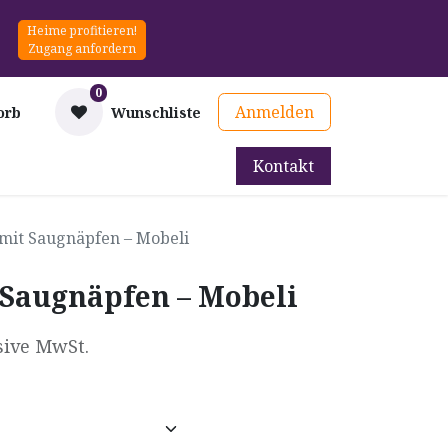
Heime profitieren!
Zugang anfordern
0
Anmelden
orb
Wunschliste
Kontakt
mittel
Therapie & Prävention
Mieten
Blog
 mit Saugnäpfen – Mobeli
 Saugnäpfen – Mobeli
sive MwSt.