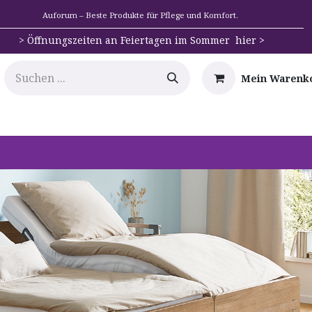
Auforum – Beste Produkte für Pflege und Komfort.
>
Öffnungszeiten an Feiertagen im Sommer hier >
Mein Warenk
e
Mobilität
Badehilfen & Hygiene
Alltags-Hilfs