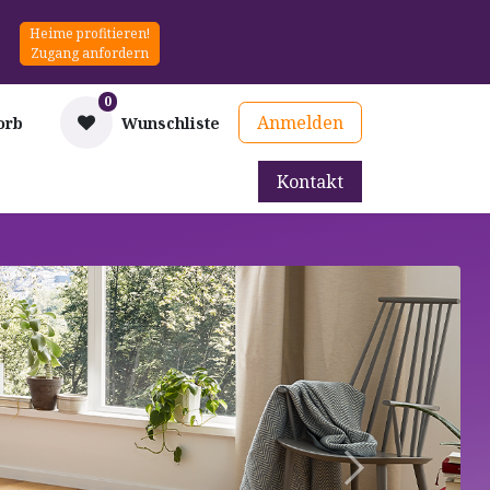
Heime profitieren!
Zugang anfordern
0
Anmelden
orb
Wunschliste
Kontakt
mittel
Therapie & Prävention
Mieten
Blog
Weiter