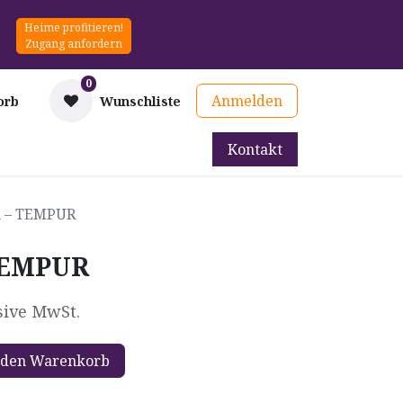
Heime profitieren!
Zugang anfordern
0
Anmelden
orb
Wunschliste
Kontakt
mittel
Therapie & Prävention
Mieten
Blog
n – TEMPUR
 TEMPUR
sive MwSt.
 den Warenkorb