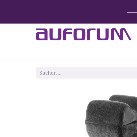
Home
Betten & Zubehör
Lift-System