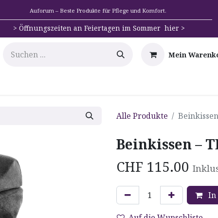
Auforum – Beste Produkte für Pflege und Komfort.
>
Öffnungszeiten an Feiertagen im Sommer hier >
Mein Warenk
e
Mobilität
Badehilfen & Hygiene
Alltags-Hilfs
Alle Produkte
Beinkisse
Beinkissen –
CHF
115.00
Inklu
In
Auf die Wunschliste