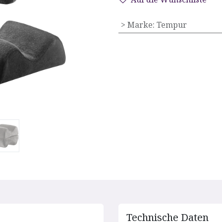
> Marke
:
Tempur
Technische D​aten