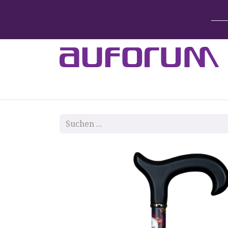
Home
Betten & Zubehör
Lift-System