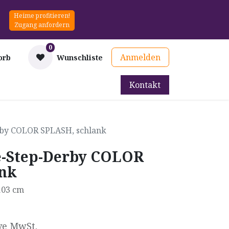
Heime profitieren!
Zugang anfordern
0
Anmelden
orb
Wunschliste
Kontakt
mittel
Therapie & Prävention
Mieten
Blog
rby COLOR SPLASH, schlank
e-Step-Derby COLOR
ank
 103 cm
ve MwSt.