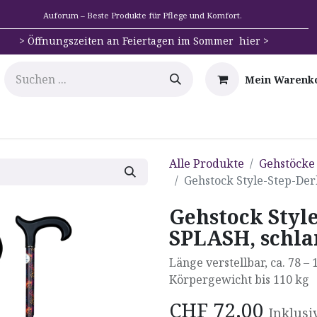
Auforum – Beste Produkte für Pflege und Komfort.
>
Öffnungszeiten an Feiertagen im Sommer hier >
Mein Warenk
e
Mobilität
Badehilfen & Hygiene
Alltags-Hilfs
Alle Produkte
Gehstöcke
Gehstock Style-Step-De
Gehstock Styl
SPLASH, schl
Länge verstellbar, ca. 78 –
Körpergewicht bis 110 kg
CHF
72.00
Inklusi