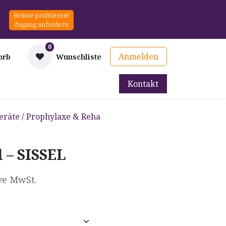
Heime profitieren!
Zugang anfordern
0
Anmelden
orb
Wunschliste
Kontakt
mittel
Therapie & Prävention
Mieten
Blog
eräte / Prophylaxe & Reha
 – SISSEL
ve MwSt.