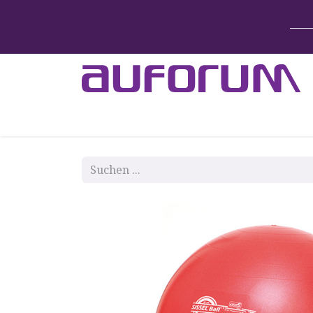
Home
Betten & Zubehör
Lift-System