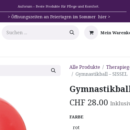
Auforum – Beste Produkte für Pflege und Komfort.
>
Öffnungszeiten an Feiertagen im Sommer hier >
Mein Warenk
e
Mobilität
Badehilfen & Hygiene
Alltags-Hilfs
Alle Produkte
Therapieg
Gymnastikball – SISSEL
Gymnastikball
CHF
28.00
Inklusi
FARBE