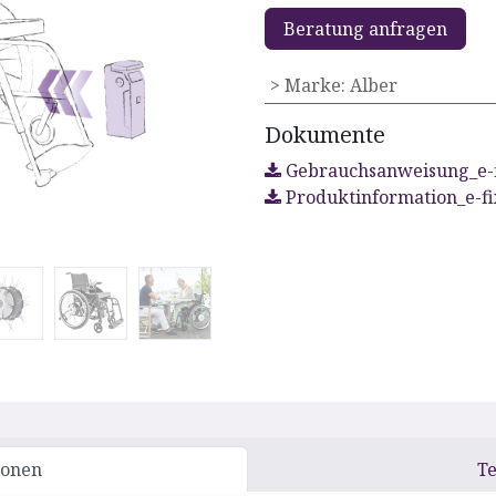
Beratung anfragen
> Marke
:
Alber
Dokumente
Gebrauchsanweisung_e-f
Produktinformation_e-f
ionen
Te