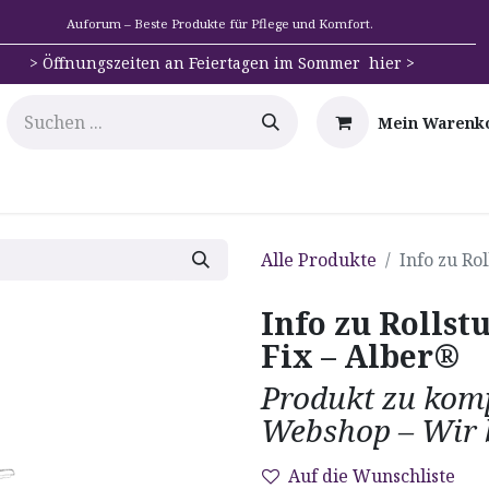
Auforum – Beste Produkte für Pflege und Komfort.
>
Öffnungszeiten an Feiertagen im Sommer hier >
Mein Warenk
e
Mobilität
Badehilfen & Hygiene
Alltags-Hilfs
Alle Produkte
Info zu Ro
Info zu Rollst
Fix – Alber®
Produkt zu komp
Webshop – Wir b
Auf die Wunschliste