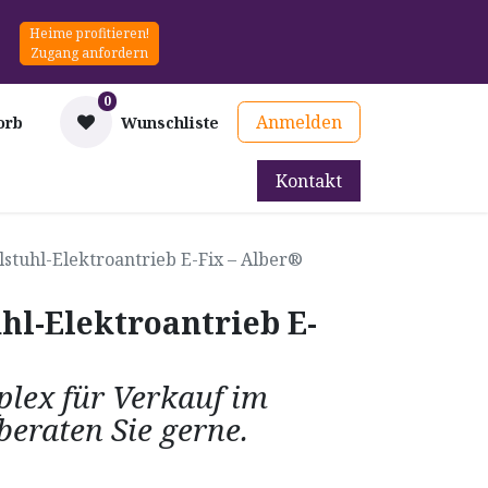
Heime profitieren!
Zugang anfordern
0
Anmelden
orb
Wunschliste
Kontakt
mittel
Therapie & Prävention
Mieten
Blog
llstuhl-Elektroantrieb E-Fix – Alber®
uhl-Elektroantrieb E-
lex für Verkauf im
eraten Sie gerne.