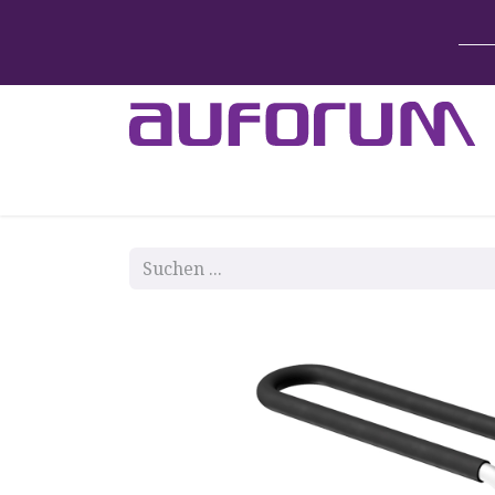
Home
Betten & Zubehör
Lift-System