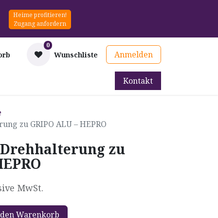
Heime profitieren!
Zugang anfordern
0
Anmelden
orb
Wunschliste
Kontakt
mittel
Therapie & Prävention
Mieten
Blog
e
terung zu GRIPO ALU – HEPRO
t Drehhalterung zu
HEPRO
sive MwSt.
 den Warenkorb