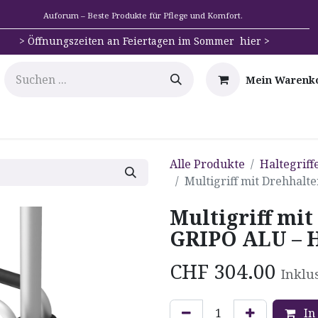
Auforum – Beste Produkte für Pflege und Komfort.
>
Öffnungszeiten an Feiertagen im Sommer hier >
Mein Warenk
e
Mobilität
Badehilfen & Hygiene
Alltags-Hilfs
Alle Produkte
Haltegriff
Multigriff mit Drehhal
Multigriff mi
GRIPO ALU – 
CHF
304.00
Inklu
In