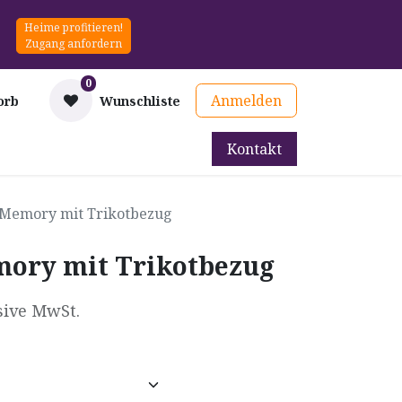
Heime profitieren!
Zugang anfordern
0
Anmelden
orb
Wunschliste
Kontakt
mittel
Therapie & Prävention
Mieten
Blog
n Memory mit Trikotbezug
mory mit Trikotbezug
sive MwSt.