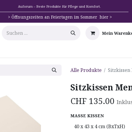
Auforum – Beste Produkte für Pflege und Komfort.
>
Öffnungszeiten an Feiertagen im Sommer hier >
Mein Warenk
e
Mobilität
Badehilfen & Hygiene
Alltags-Hilfs
Alle Produkte
Sitzkisse
Sitzkissen Me
CHF
135.00
Inklu
MASSE KISSEN