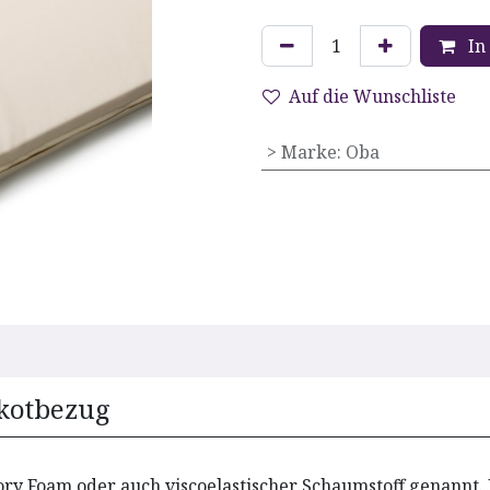
In
Auf die Wunschliste
> Marke
:
Oba
ikotbezug
y Foam oder auch viscoelastischer Schaumstoff genannt. D