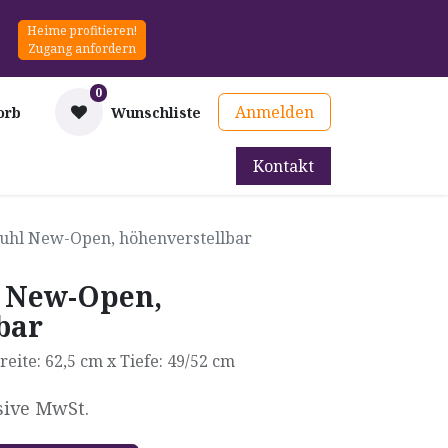
Heime profitieren!
Zugang anfordern
0
Anmelden
orb
Wunschliste
Kontakt
mittel
Therapie & Prävention
Mieten
Blog
tuhl New-Open, höhenverstellbar
l New-Open,
bar
eite: 62,5 cm x Tiefe: 49/52 cm
sive MwSt.