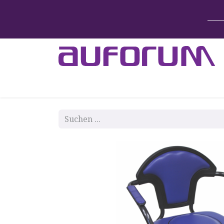
Home
Betten & Zubehör
Lift-System