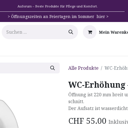
Auforum – Beste Produkte für Pflege und Komfort.
>
Öffnungszeiten an Feiertagen im Sommer hier >
Mein Warenk
e
Mobilität
Badehilfen & Hygiene
Alltags-Hilfs
Alle Produkte
WC-Erhöhu
WC-Erhöhung 
Öffnung ist 220 mm breit 
schnitt.
Der Aufsatz ist wasserdicht
CHF
55.00
Inklusi