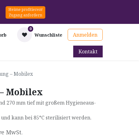
Heime profitieren!
Zugang anfordern
0
Anmelden
orb
Wunschliste
Kontakt
mittel
Therapie & Prävention
Mieten
Blog
ng – Mobilex
– Mobilex
und 270 mm tief mit großem Hygiene­aus­
 und kann bei 85°C sterili­siert werden.
ve MwSt.