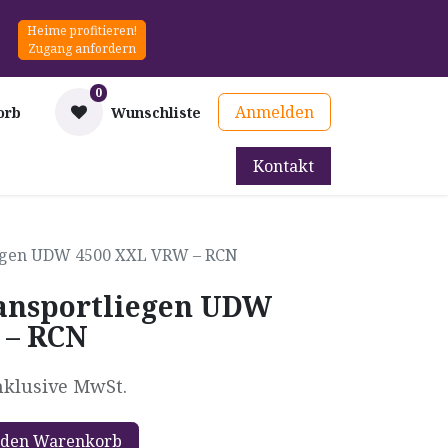
Heime profitieren!
Zugang anfordern
0
Anmelden
orb
Wunschliste
Kontakt
mittel
Therapie & Prävention
Mieten
Blog
iegen UDW 4500 XXL VRW – RCN
ansportliegen UDW
 – RCN
nklusive MwSt.
 den Warenkorb