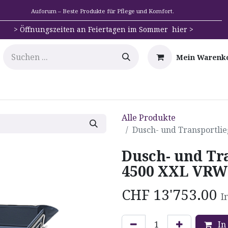
Auforum – Beste Produkte für Pflege und Komfort.
>
Öffnungszeiten an Feiertagen im Sommer hier >
Mein Warenk
e
Mobilität
Badehilfen & Hygiene
Alltags-Hilfs
Alle Produkte
Dusch- und Transportl
Dusch- und Tr
4500 XXL VRW
CHF
13'753.00
I
In