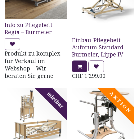
Info zu Pflegebett
Regia – Burmeier
Einbau-Pflegebett
Auforum Standard –
Produkt zu komplex
Burmeier, Lippe IV
für Verkauf im
Webshop – Wir
beraten Sie gerne.
CHF
1'299.00
mietbar
A K T I O N