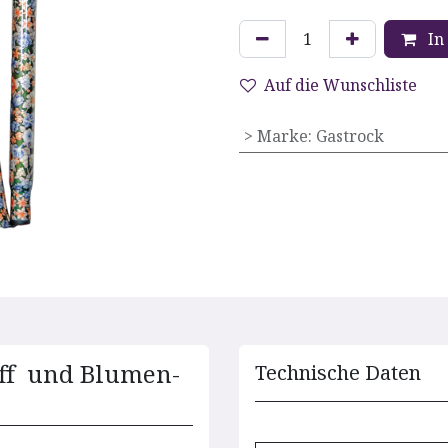
In
Auf die Wunschliste
> Marke
:
Gastrock
iff und Blumen-
Technische D​aten