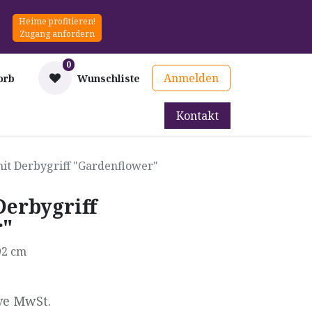
Heime profitieren!
Zugang anfordern
0
Anmelden
orb
Wunschliste
Kontakt
mittel
Therapie & Prävention
Mieten
Blog
mit Derbygriff "Gardenflower"
Derbygriff
r"
 92 cm
ve MwSt.