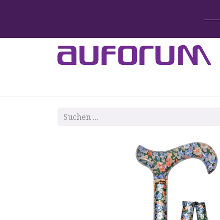
Home
Betten & Zubehör
Lift-System