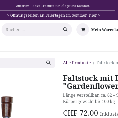
Auforum – Beste Produkte für Pflege und Komfort.
>
Öffnungszeiten an Feiertagen im Sommer hier >
Mein Warenk
e
Mobilität
Badehilfen & Hygiene
Alltags-Hilfs
Alle Produkte
Faltstock 
Faltstock mit 
"Gardenflowe
Länge verstellbar, ca. 82 –
Körpergewicht bis 100 kg
CHF
72.00
Inklusi