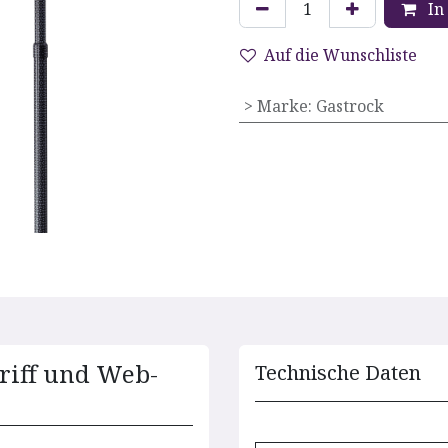
In
Auf die Wunschliste
> Marke
:
Gastrock
riff und Web-
Technische D​aten