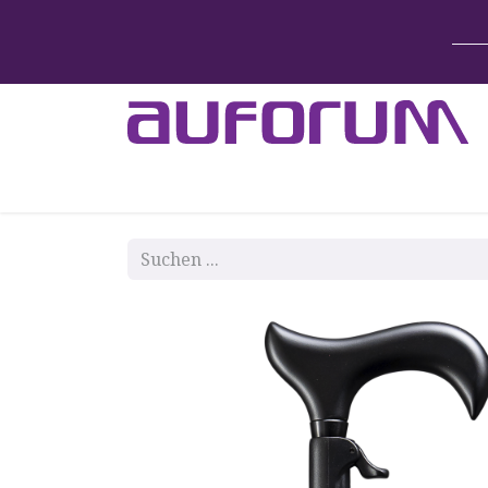
Home
Betten & Zubehör
Lift-System