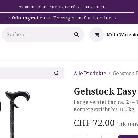
Auforum – Beste Produkte für Pflege und Komfort.
>
Öffnungszeiten an Feiertagen im Sommer hier >
Mein Warenk
e
Mobilität
Badehilfen & Hygiene
Alltags-Hilfs
Alle Produkte
Gehstock 
Gehstock Eas
Länge verstellbar, ca. 65 –
Körpergewicht bis 100 kg
CHF
72.00
Inklusi