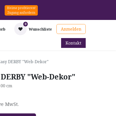
Heime profitieren!
Zugang anfordern
0
Anmelden
orb
Wunschliste
Kontakt
mittel
Therapie & Prävention
Mieten
Blog
Easy DERBY "Web-Dekor"
y DERBY "Web-Dekor"
 100 cm
ve MwSt.