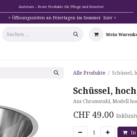
Auforum – Beste Produkte für Pflege und Komfort.
>
Öffnungszeiten an Feiertagen im Sommer hier >
Mein Warenk
e
Mobilität
Badehilfen & Hygiene
Alltags-Hilfs
Alle Produkte
Schüssel, h
Schüssel, hoch,
Aus Chromstahl, Modell hoc
CHF
49.00
Inklusi
In