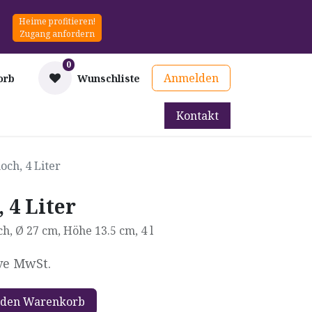
Heime profitieren!
Zugang anfordern
0
Anmelden
orb
Wunschliste
Kontakt
mittel
Therapie & Prävention
Mieten
Blog
och, 4 Liter
 4 Liter
h, Ø 27 cm, Höhe 13.5 cm, 4 l
ve MwSt.
 den Warenkorb