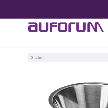
Home
Betten & Zubehör
Lift-System