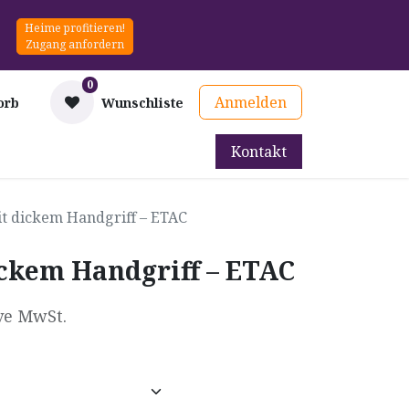
Heime profitieren!
Zugang anfordern
0
Anmelden
orb
Wunschliste
Kontakt
mittel
Therapie & Prävention
Mieten
Blog
t dickem Handgriff – ETAC
ickem Handgriff – ETAC
ve MwSt.