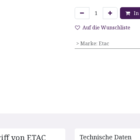
In
Auf die Wunschliste
> Marke
:
Etac
iff von ETAC
Technische D​aten