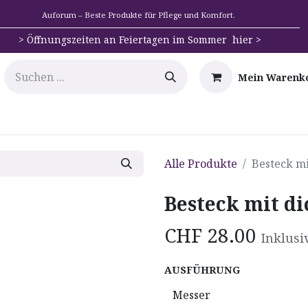
Auforum – Beste Produkte für Pflege und Komfort.
>
Öffnungszeiten an Feiertagen im Sommer hier >
Mein Warenk
e
Mobilität
Badehilfen & Hygiene
Alltags-Hilfs
Alle Produkte
Besteck mi
Besteck mit d
CHF
28.00
Inklusi
AUSFÜHRUNG