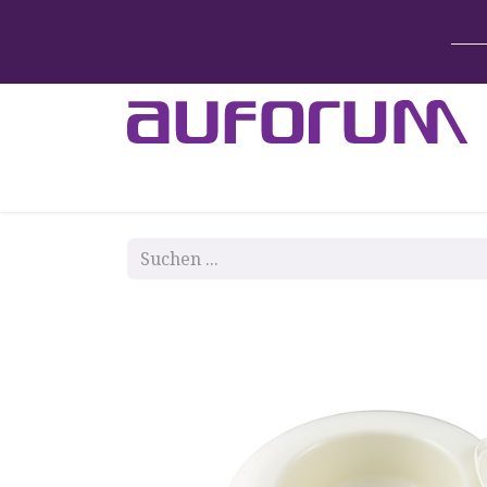
Home
Betten & Zubehör
Lift-System