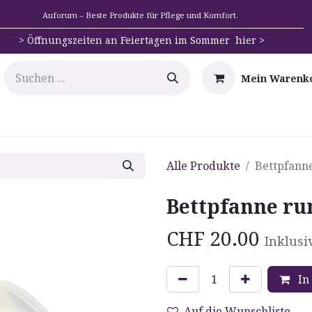
Auforum – Beste Produkte für Pflege und Komfort.
>
Öffnungszeiten an Feiertagen im Sommer hier >
Mein Warenk
e
Mobilität
Badehilfen & Hygiene
Alltags-Hilfs
Alle Produkte
Bettpfann
Bettpfanne ru
CHF
20.00
Inklusi
In
Auf die Wunschliste