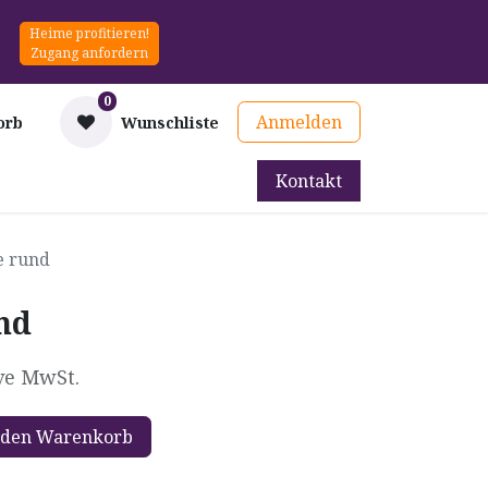
Heime profitieren!
Zugang anfordern
0
Anmelden
orb
Wunschliste
Kontakt
mittel
Therapie & Prävention
Mieten
Blog
e rund
nd
ve MwSt.
 den Warenkorb