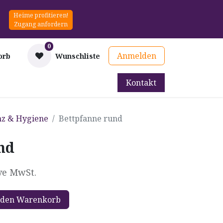
Heime profitieren!
Zugang anfordern
0
Anmelden
orb
Wunschliste
Kontakt
mittel
Therapie & Prävention
Mieten
Blog
nz & Hygiene
Bettpfanne rund
nd
ve MwSt.
 den Warenkorb