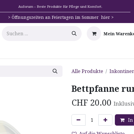
Auforum – Beste Produkte für Pflege und Komfort.
>
Öffnungszeiten an Feiertagen im Sommer hier >
Mein Warenk
e
Mobilität
Badehilfen & Hygiene
Alltags-Hilfs
Alle Produkte
Inkontine
Bettpfanne ru
CHF
20.00
Inklusi
In
Auf die Wunschliste