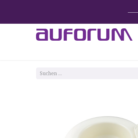
Home
Betten & Zubehör
Lift-System