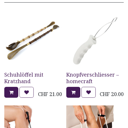
Schuhlöffel mit
Knopfverschliesser –
Kratzhand
homecraft
CHF
21.00
CHF
20.00