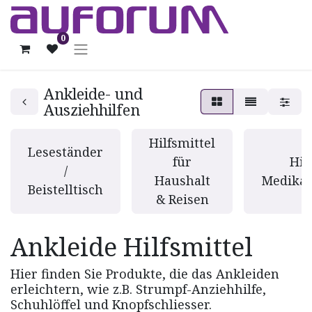
0
Ankleide- und
Ausziehhilfen
Hilfsmittel
Leseständer
für
Hil
/
Haushalt
Medika
Beistelltisch
& Reisen
Ankleide Hilfsmittel
Hier finden Sie Produkte, die das Ankleiden
erleichtern, wie z.B. Strumpf-Anziehhilfe,
Schuhlöffel und Knopfschliesser.