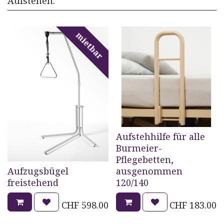
Aufstehen.
mietbar
Aufstehhilfe für alle
Burmeier-
Pflegebetten,
Aufzugsbügel
ausgenommen
freistehend
120/140
CHF
598.00
CHF
183.00