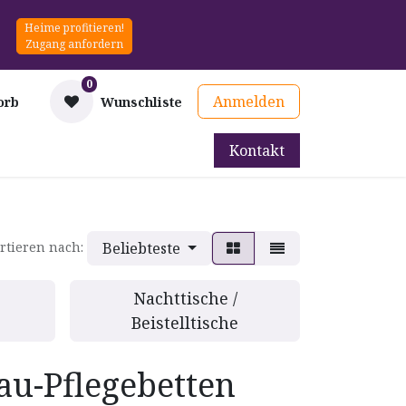
Heime profitieren!
Zugang anfordern
0
Anmelden
orb
Wunschliste
Kontakt
mittel
Therapie & Prävention
Mieten
Blog
Beliebteste
rtieren nach:
Nachttische /
Beistelltische
au-Pflegebetten