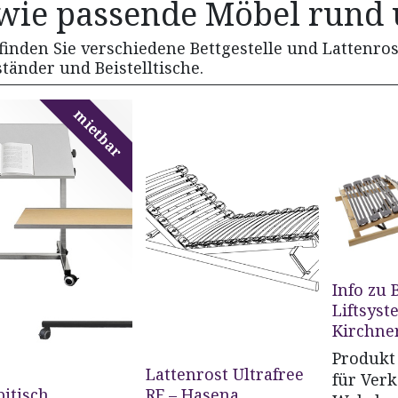
wie passende Möbel rund 
finden Sie verschiedene Bettgestelle und Lattenro
tänder und Beistelltische.
mietbar
Info zu 
Liftsyst
Kirchne
Produkt
Lattenrost Ultrafree
für Ver
itisch
RF – Hasena