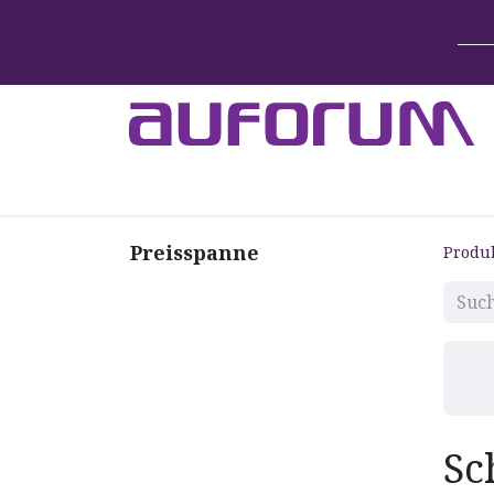
Home
Betten & Zubehör
Lift-System
Preisspanne
Produ
Sc