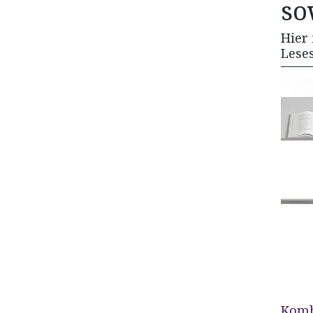
so
Hier 
Leses
Komb