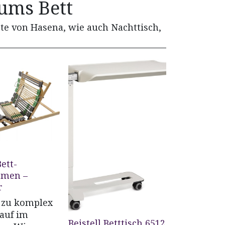
ums Bett
ste von Hasena, wie auch Nachttisch,
Bett-
emen –
r
 zu komplex
kauf im
Beistell Betttisch 6512