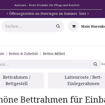
Auforum – Beste Produkte für Pflege und Komfort.
>
Öffnungszeiten an Feiertagen im Sommer hier >
Mein Warenk
e
Mobilität
Badehilfen & Hygiene
Alltags-Hilfs
kte
Betten & Zubehör
Betten-Möbel
So
Bettrahmen /
Lattenroste / Bett-
Bettgestell
Einlegerahmen
höne Bettrahmen für Einb