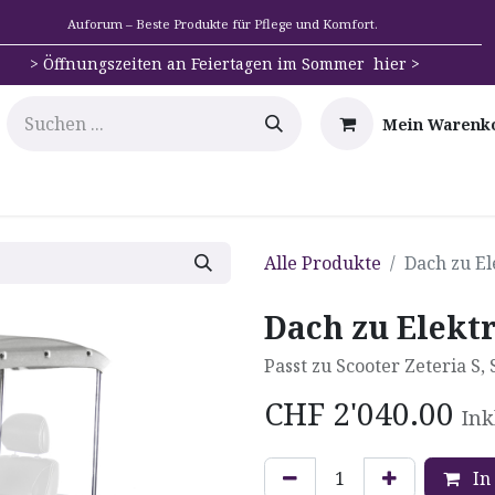
Auforum – Beste Produkte für Pflege und Komfort.
>
Öffnungszeiten an Feiertagen im Sommer hier >
Mein Warenk
e
Mobilität
Badehilfen & Hygiene
Alltags-Hilfs
Alle Produkte
Dach zu E
Dach zu Elekt
Passt zu Scooter Zeteria S,
CHF
2'040.00
Ink
In