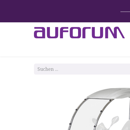
Home
Betten & Zubehör
Lift-System