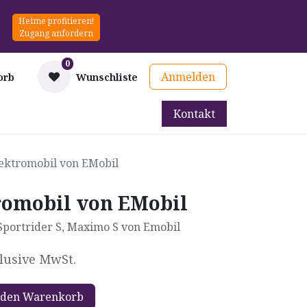
Heime profitieren!
Zugang anfordern
0
Anmelden
orb
Wunschliste
Kontakt
mittel
Therapie & Prävention
Mieten
Blog
lektromobil von EMobil
romobil von EMobil
 Sportrider S, Maximo S von Emobil
lusive MwSt.
 den Warenkorb