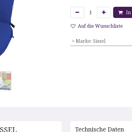
In
Auf die Wunschliste
> Marke
:
Sissel
ISSEL
Technische D​aten