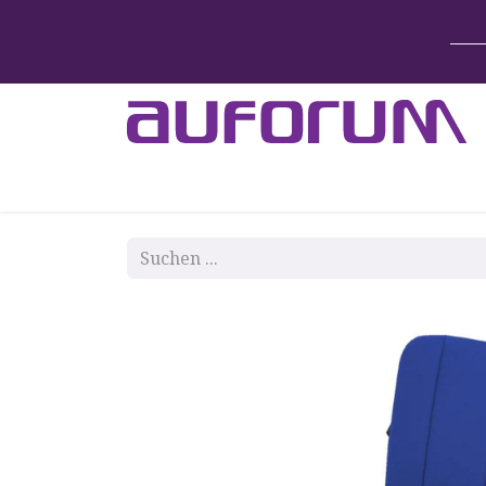
Home
Betten & Zubehör
Lift-System