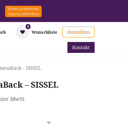
Heime profitieren!
Zugang anfordern
0
Anmelden
orb
Wunschliste
Kontakt
mittel
Therapie & Prävention
Mieten
Blog
DorsaBack – SISSEL
aBack – SISSEL
sive MwSt.