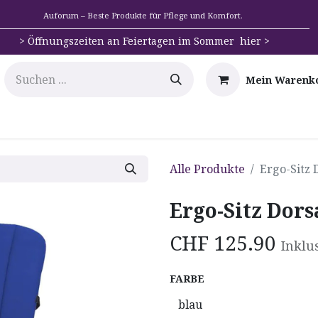
Auforum – Beste Produkte für Pflege und Komfort.
>
Öffnungszeiten an Feiertagen im Sommer hier >
Mein Warenk
e
Mobilität
Badehilfen & Hygiene
Alltags-Hilfs
Alle Produkte
Ergo-Sitz 
Ergo-Sitz Dors
CHF
125.90
Inklu
FARBE