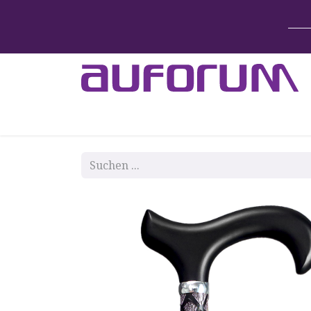
Home
Betten & Zubehör
Lift-System