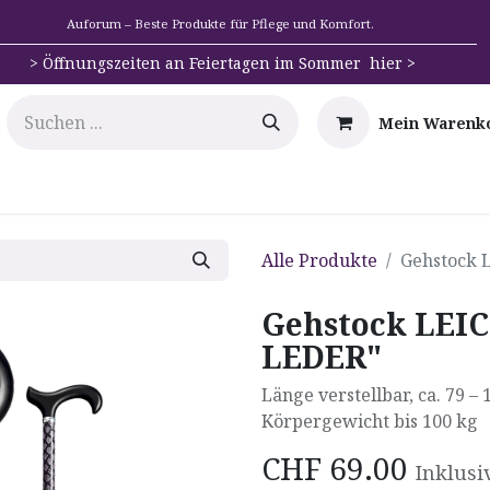
Auforum – Beste Produkte für Pflege und Komfort.
>
Öffnungszeiten an Feiertagen im Sommer hier >
Mein Warenk
e
Mobilität
Badehilfen & Hygiene
Alltags-Hilfs
Alle Produkte
Gehstock
Gehstock LEI
LEDER"
Länge verstellbar, ca. 79 –
Körpergewicht bis 100 kg
CHF
69.00
Inklusi