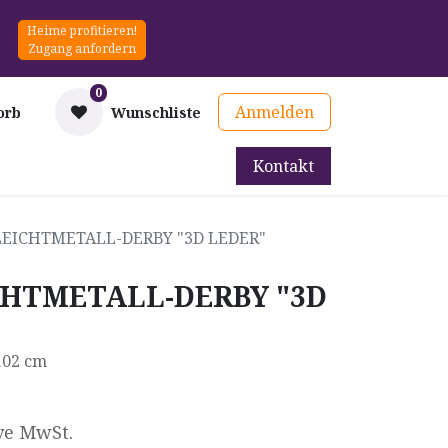
Heime profitieren!
Zugang anfordern
0
Anmelden
orb
Wunschliste
Kontakt
mittel
Therapie & Prävention
Mieten
Blog
 LEICHTMETALL-DERBY "3D LEDER"
CHTMETALL-DERBY "3D
 102 cm
ve MwSt.