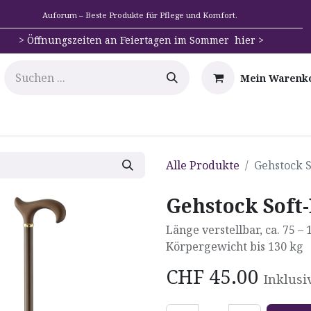
Auforum – Beste Produkte für Pflege und Komfort.
>
Öffnungszeiten an Feiertagen im Sommer hier >
Mein Warenk
e
Mobilität
Badehilfen & Hygiene
Alltags-Hilfs
Alle Produkte
Gehstock 
Gehstock Soft
Länge verstellbar, ca. 75 –
Körpergewicht bis 130 kg
CHF
45.00
Inklusi