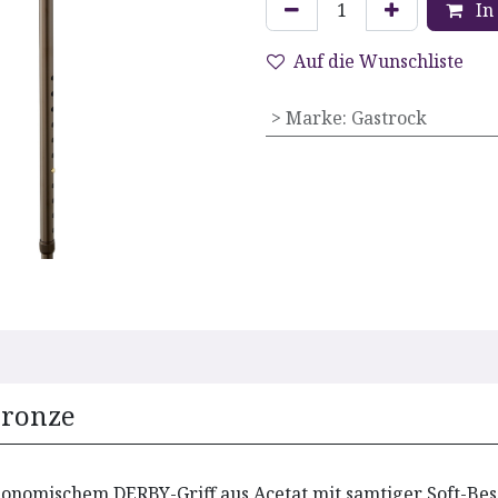
In
Auf die Wunschliste
> Marke
:
Gastrock
Bronze
gonomischem DERBY-Griff aus Acetat mit samtiger Soft-Bes