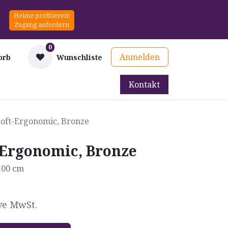
Heime profitieren!
Zugang anfordern
0
Anmelden
orb
Wunschliste
Kontakt
mittel
Therapie & Prävention
Mieten
Blog
Soft-Ergonomic, Bronze
-Ergonomic, Bronze
 100 cm
ve MwSt.