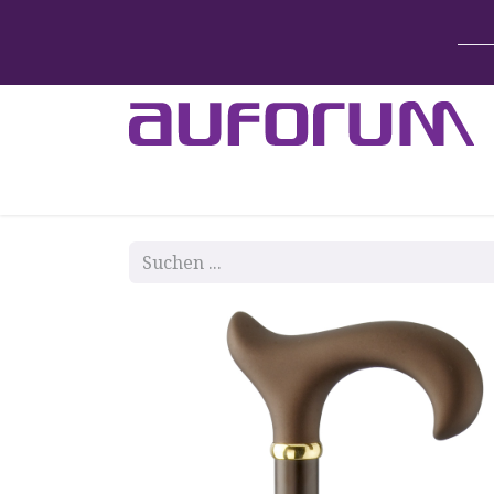
Home
Betten & Zubehör
Lift-System