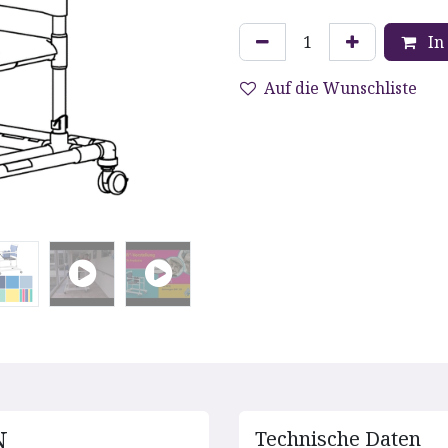
In
Auf die Wunschliste
N
Technische D​aten