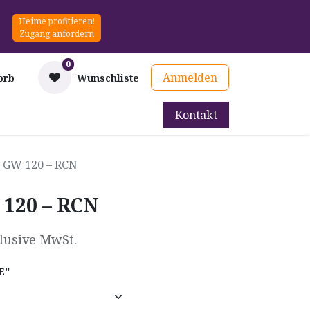
Heime profitieren!
Zugang anfordern
0
Anmelden
orb
Wunschliste
Kontakt
mittel
Therapie & Prävention
Mieten
Blog
 GW 120 – RCN
120 – RCN
lusive MwSt.
E"