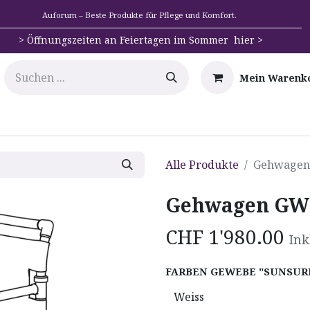
Auforum – Beste Produkte für Pflege und Komfort.
>
Öffnungszeiten an Feiertagen im Sommer hier >
Mein Warenk
e
Mobilität
Badehilfen & Hygiene
Alltags-Hilfs
Alle Produkte
Gehwagen
Gehwagen GW 
CHF
1'980.00
Ink
FARBEN GEWEBE "SUNSUR