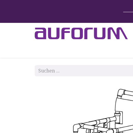
Home
Betten & Zubehör
Lift-System