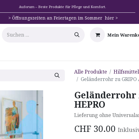
Auforum – Beste Produkte für Pflege und Komfort.
>
Öffnungszeiten an Feiertagen im Sommer hier >
Mein Warenk
e
Mobilität
Badehilfen & Hygiene
Alltags-Hilfs
Alle Produkte
Hilfsmitte
Geländerrohr zu GRIPO
Geländerrohr 
HEPRO
Lieferung ohne Universala
CHF
30.00
Inklusi