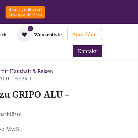
Heime profitieren!
Zugang anfordern
0
Anmelden
orb
Wunschliste
Kontakt
mittel
Therapie & Prävention
Mieten
Blog
l für Haushalt & Reisen
 ALU – HEPRO
zu GRIPO ALU –
nschlüsse.
ve MwSt.