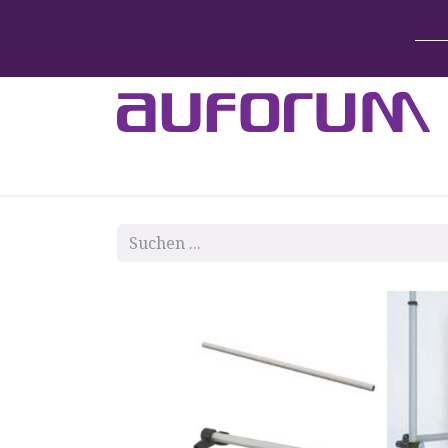
Home
Betten & Zubehör
Lift-System