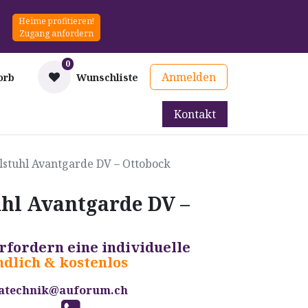
Heime profitieren!
Zugang anfordern
0
Anmelden
orb
Wunschliste
Kontakt
mittel
Therapie & Prävention
Mieten
Blog
llstuhl Avantgarde DV – Ottobock
uhl Avantgarde DV –
rfordern eine individuelle
dlich & kostenlos
atechnik@auforum.ch