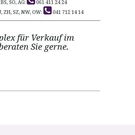
 BS, SO, AG:
061 411 24 24
U, ZH, SZ, NW, OW:
041 712 14 14
lex für Verkauf im
eraten Sie gerne.