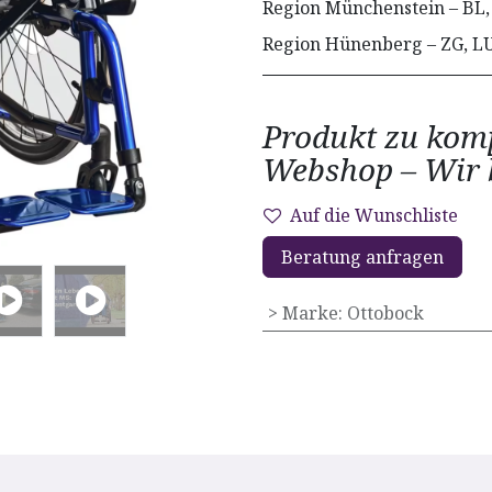
Region Münchenstein – BL,
Region Hünenberg – ZG, L
Produkt zu komp
Webshop – Wir b
Auf die Wunschliste
Beratung anfragen
> Marke
:
Ottobock