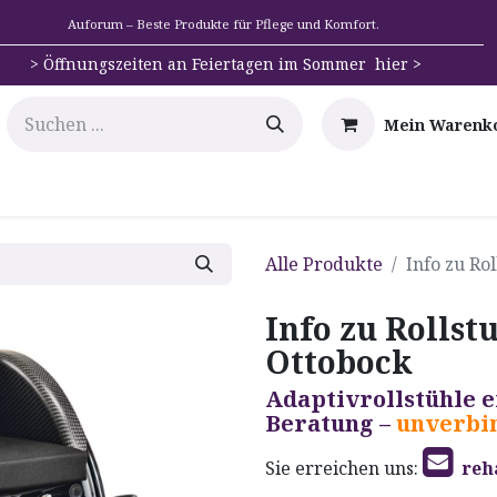
Auforum – Beste Produkte für Pflege und Komfort.
>
Öffnungszeiten an Feiertagen im Sommer hier >
Mein Warenk
e
Mobilität
Badehilfen & Hygiene
Alltags-Hilfs
Alle Produkte
Info zu Ro
Info zu Rollst
Ottobock
Adaptivrollstühle e
Beratung –
unverbin
Sie erreichen uns:
reh