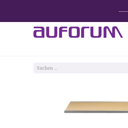
Home
Betten & Zubehör
Lift-System