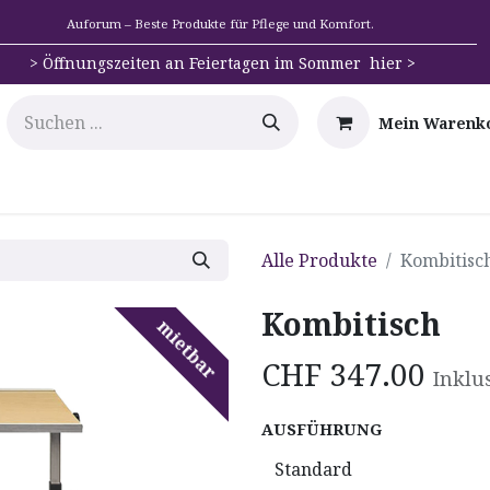
Auforum – Beste Produkte für Pflege und Komfort.
>
Öffnungszeiten an Feiertagen im Sommer hier >
Mein Warenk
e
Mobilität
Badehilfen & Hygiene
Alltags-Hilfs
Alle Produkte
Kombitisc
Kombitisch
mietbar
CHF
347.00
Inklu
AUSFÜHRUNG