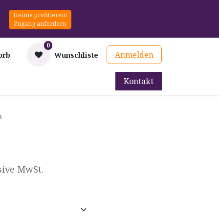
Heime profitieren!
Zugang anfordern
0
Anmelden
orb
Wunschliste
Kontakt
mittel
Therapie & Prävention
Mieten
Blog
h
sive MwSt.