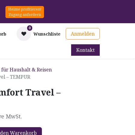
Heime profitieren!
Zugang anfordern
0
Anmelden
orb
Wunschliste
Kontakt
mittel
Therapie & Prävention
Mieten
Blog
l für Haushalt & Reisen
vel – TEMPUR
mfort Travel –
ve MwSt.
 den Warenkorb