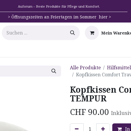
Auforum – Beste Produkte für Pflege und Komfort.
>
Öffnungszeiten an Feiertagen im Sommer hier >
Mein Warenk
e
Mobilität
Badehilfen & Hygiene
Alltags-Hilfs
Alle Produkte
Hilfsmitte
Kopfkissen Comfort Tra
Kopfkissen Co
TEMPUR
CHF
90.00
Inklusi
In