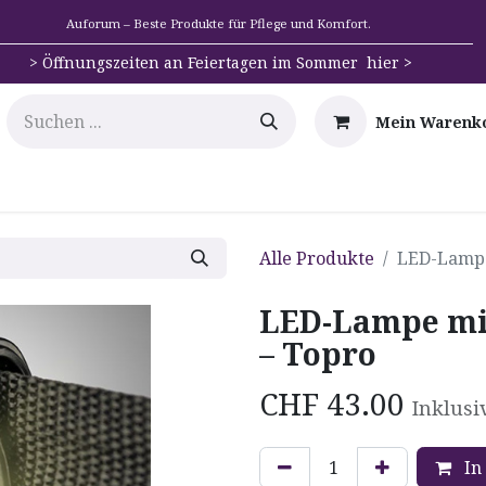
Auforum – Beste Produkte für Pflege und Komfort.
>
Öffnungszeiten an Feiertagen im Sommer hier >
Mein Warenk
e
Mobilität
Badehilfen & Hygiene
Alltags-Hilfs
Alle Produkte
LED-Lampe
LED-Lampe mit
– Topro
CHF
43.00
Inklusi
In