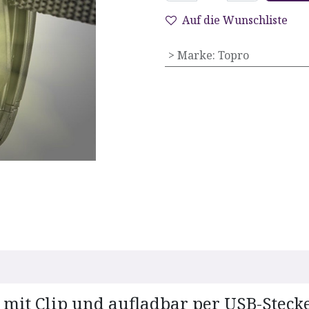
Auf die Wunschliste
> Marke
:
Topro
it Clip und aufladbar per USB-Steck