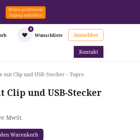
Heime profitieren!
Zugang anfordern
0
Anmelden
orb
Wunschliste
Kontakt
mittel
Therapie & Prävention
Mieten
Blog
 mit Clip und USB-Stecker – Topro
 Clip und USB-Stecker
ve MwSt.
 den Warenkorb