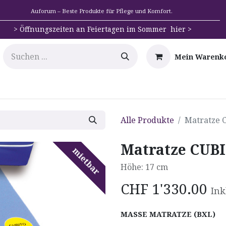
Auforum – Beste Produkte für Pflege und Komfort.
>
Öffnungszeiten an Feiertagen im Sommer hier >
Mein Warenk
e
Mobilität
Badehilfen & Hygiene
Alltags-Hilfs
Alle Produkte
Matratze 
Matratze CUBI
mietbar
Höhe: 17 cm
CHF
1'330.00
Ink
MASSE MATRATZE (BXL)