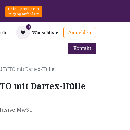
Heime profitieren!
Zugang anfordern
0
Anmelden
orb
Wunschliste
Kontakt
mittel
Therapie & Prävention
Mieten
Blog
CUBITO mit Dartex-Hülle
TO mit Dartex-Hülle
lusive MwSt.