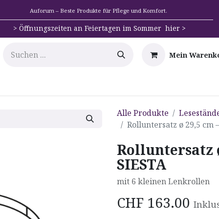
Auforum – Beste Produkte für Pflege und Komfort.
>
Öffnungszeiten an Feiertagen im Sommer hier >
Mein Warenk
e
Mobilität
Badehilfen & Hygiene
Alltags-Hilfs
Alle Produkte
Leseständer
Rolluntersatz ø 29,5 cm 
Rolluntersatz 
SIESTA
mit 6 kleinen Lenkrollen
CHF
163.00
Inklu