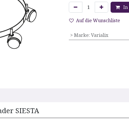
In
Auf die Wunschliste
> Marke
:
Varialix
nder SIESTA