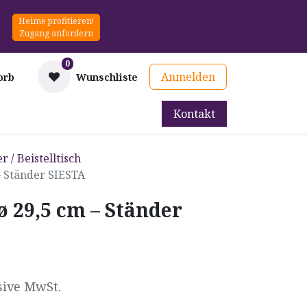
Heime profitieren!
Zugang anfordern
0
Anmelden
orb
Wunschliste
Kontakt
mittel
Therapie & Prävention
Mieten
Blog
 / Beistelltisch
– Ständer SIESTA
ø 29,5 cm – Ständer
sive MwSt.