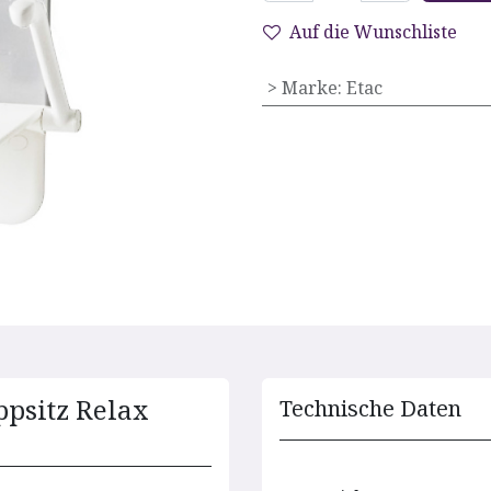
Auf die Wunschliste
> Marke
:
Etac
psitz Relax
Technische D​aten