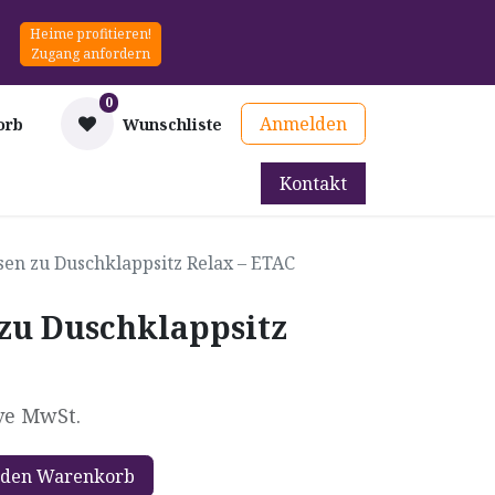
Heime profitieren!
Zugang anfordern
0
Anmelden
orb
Wunschliste
Kontakt
mittel
Therapie & Prävention
Mieten
Blog
en zu Duschklappsitz Relax – ETAC
zu Duschklappsitz
ve MwSt.
 den Warenkorb