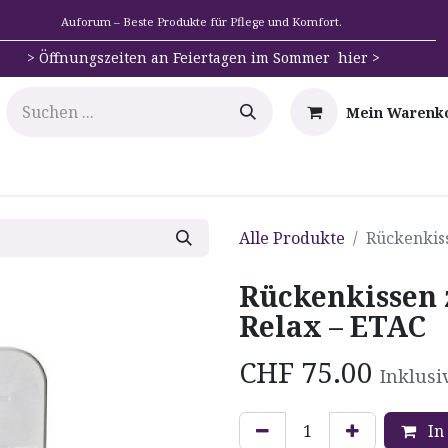
Auforum – Beste Produkte für Pflege und Komfort.
>
Öffnungszeiten an Feiertagen im Sommer hier >
Mein Warenk
e
Mobilität
Badehilfen & Hygiene
Alltags-Hilfs
Alle Produkte
Rückenkiss
Rückenkissen 
Relax – ETAC
CHF
75.00
Inklusi
In