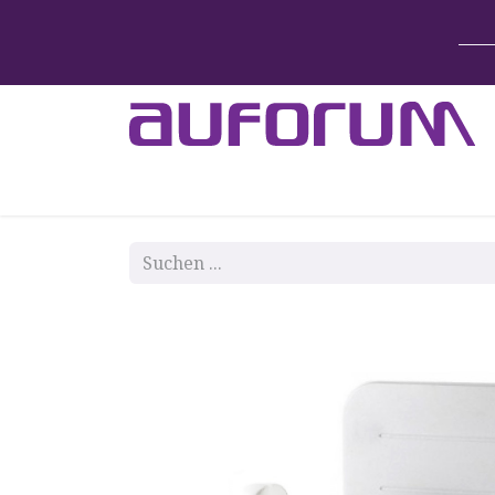
Home
Betten & Zubehör
Lift-System