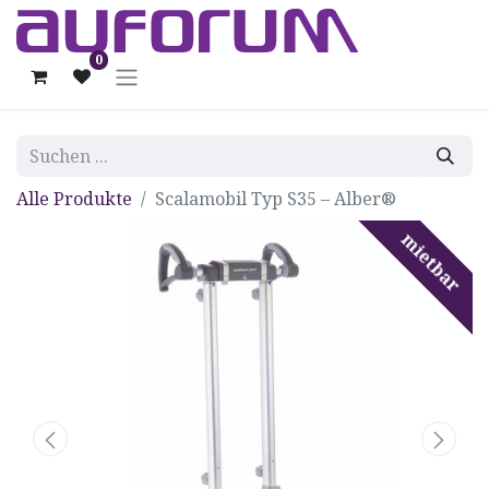
0
Alle Produkte
Scalamobil Typ S35 – Alber®
mietbar