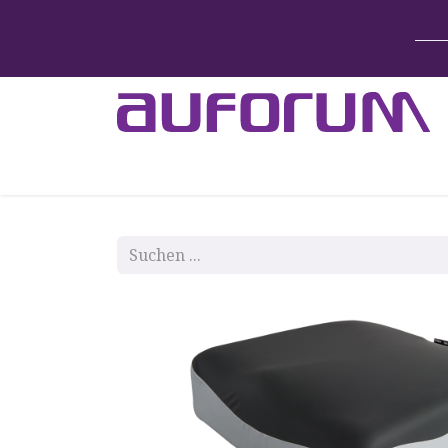
Home
Betten & Zubehör
Lift-System