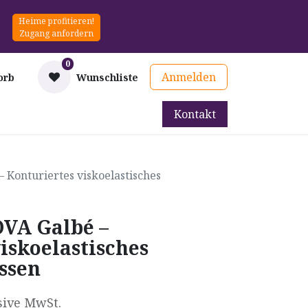
Heime profitieren!
Zugang anfordern
0
Anmelden
orb
Wunschliste
Kontakt
mittel
Therapie & Prävention
Mieten
Blog
 Konturiertes viskoelastisches
OVA Galbé –
iskoelastisches
ssen
sive MwSt.