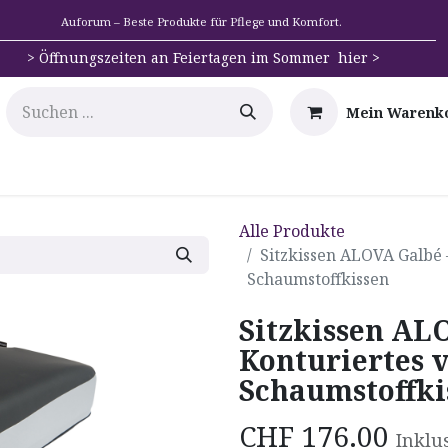
Auforum – Beste Produkte für Pflege und Komfort.
>
Öffnungszeiten an Feiertagen im Sommer hier >
Mein Warenk
e
Mobilität
Badehilfen & Hygiene
Alltags-Hilfs
Alle Produkte
Sitzkissen ALOVA Galbé –
Schaumstoffkissen
Sitzkissen AL
Konturiertes v
Schaumstoffki
CHF
176.00
Inklu