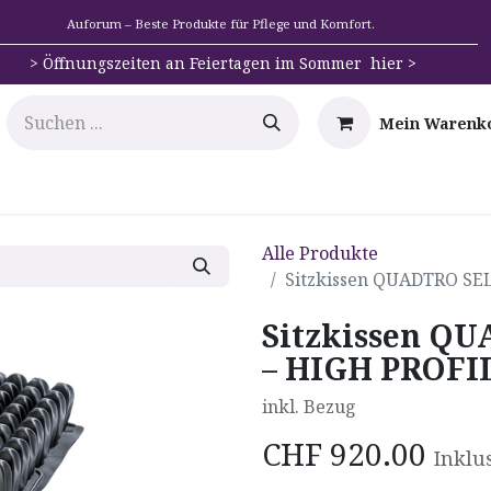
Auforum – Beste Produkte für Pflege und Komfort.
>
Öffnungszeiten an Feiertagen im Sommer hier >
Mein Warenk
e
Mobilität
Badehilfen & Hygiene
Alltags-Hilfs
Alle Produkte
Sitzkissen QUADTRO SE
Sitzkissen Q
– HIGH PROFI
inkl. Bezug
CHF
920.00
Inklu