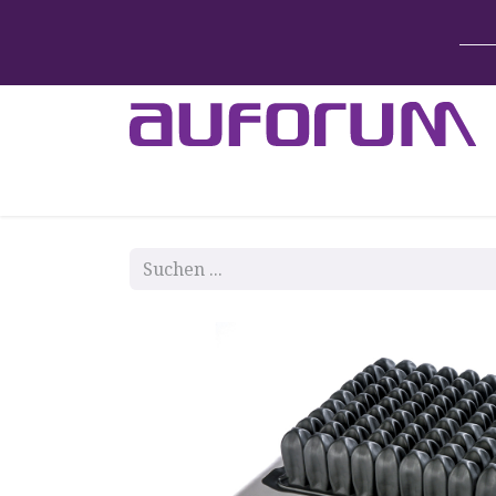
Home
Betten & Zubehör
Lift-System