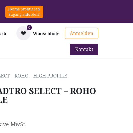
Heime profitieren!
Zugang anfordern
0
Anmelden
orb
Wunschliste
Kontakt
mittel
Therapie & Prävention
Mieten
Blog
LECT – ROHO – HIGH PROFILE
UADTRO SELECT – ROHO
LE
sive MwSt.