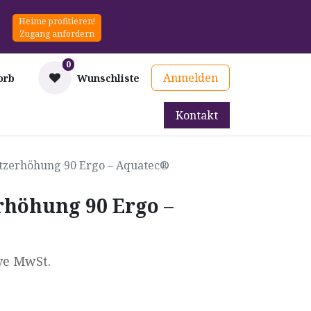
Heime profitieren!
Zugang anfordern
0
Anmelden
orb
Wunschliste
Kontakt
mittel
Therapie & Prävention
Mieten
Blog
itzerhöhung 90 Ergo – Aquatec®
rhöhung 90 Ergo –
ve MwSt.