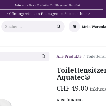
Auforum – Beste Produkte für Pflege und Komfort.
>
Öffnungszeiten an Feiertagen im Sommer hier >
Mein Warenk
e
Mobilität
Badehilfen & Hygiene
Alltags-Hilfs
Alle Produkte
Toilettens
Toilettensitze
Aquatec®
CHF
49.00
Inklusi
AUSFÜHRUNG