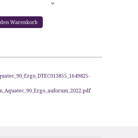
 den Warenkorb
uatec_90_Ergo_DTEC013855_1649825-
en_Aquatec_90_Ergo_auforum_2022.pdf