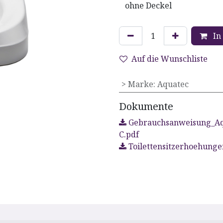
In
Auf die Wunschliste
> Marke
:
Aquatec
Dokumente
Gebrauchsanweisung_Aq
C.pdf
Toilettensitzerhoehung