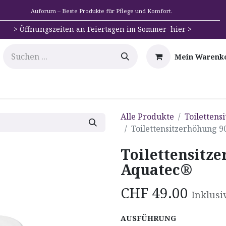
Auforum – Beste Produkte für Pflege und Komfort.
>
Öffnungszeiten an Feiertagen im Sommer hier >
Mein Warenk
e
Mobilität
Badehilfen & Hygiene
Alltags-Hilfs
Alle Produkte
Toilettens
Toilettensitzerhöhung 9
Toilettensitze
Aquatec®
CHF
49.00
Inklusi
AUSFÜHRUNG