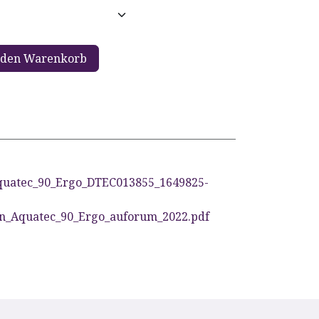
 den Warenkorb
uatec_90_Ergo_DTEC013855_1649825-
en_Aquatec_90_Ergo_auforum_2022.pdf