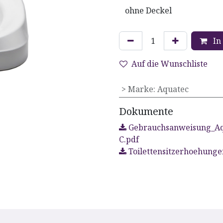
In
Auf die Wunschliste
> Marke
:
Aquatec
Dokumente
Gebrauchsanweisung_Aq
C.pdf
Toilettensitzerhoehung