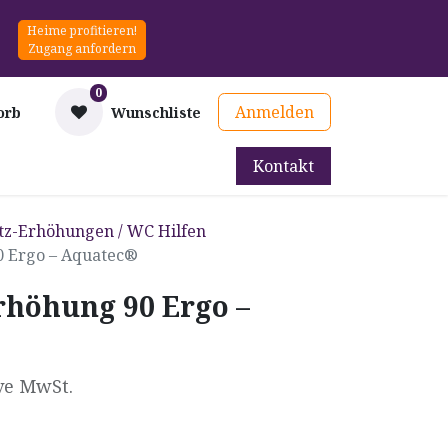
Heime profitieren!
Zugang anfordern
0
Anmelden
orb
Wunschliste
Kontakt
mittel
Therapie & Prävention
Mieten
Blog
itz-Erhöhungen / WC Hilfen
0 Ergo – Aquatec®
rhöhung 90 Ergo –
ve MwSt.