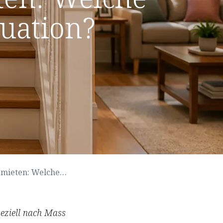
tuation?
ng passt zu Ihrer Situation?
peziell nach Mass