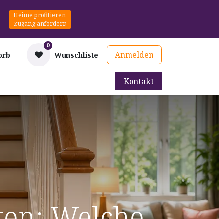
Heime profitieren!
Zugang anfordern
0
Anmelden
orb
Wunschliste
Kontakt
mittel
Therapie & Prävention
Mieten
Blog
ten: Welche