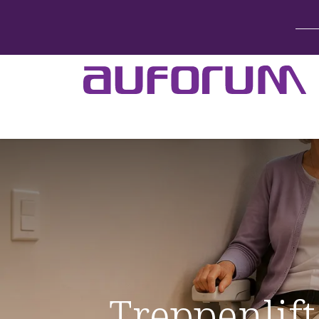
Home
Betten & Zubehör
Lift-System
Treppenlif