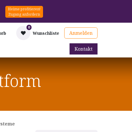
Heime profitieren!
Zugang anfordern
0
Anmelden
orb
Wunschliste
Kontakt
mittel
Therapie & Prävention
Mieten
Blog
ttform
ysteme