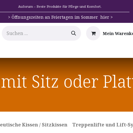
Auforum – Beste Produkte für Pflege und Komfort.
>
Öffnungszeiten an Feiertagen im Sommer hier >
Mein Warenk
e
Mobilität
Badehilfen & Hygiene
Alltags-Hilfs
 mit Sitz oder Pla
utische Kissen / Sitzkissen
Treppenlifte und Lift-S