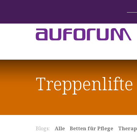
Home
Betten & Zubehör
Lift-System
Treppenlifte
Blogs:
Alle
Betten für Pflege
Therape