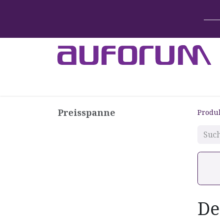
Home
Betten & Zubehör
Lift-System
Preisspanne
Produ
De