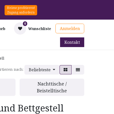
Heime profitieren!
Zugang anfordern
0
Anmelden
orb
Wunschliste
Kontakt
mittel
Therapie & Prävention
Mieten
Blog
ell
Beliebteste
rtieren nach:
Nachttische /
Beistelltische
und Bettgestell