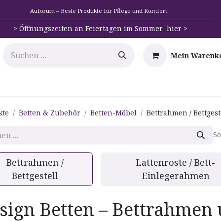
Auforum – Beste Produkte für Pflege und Komfort.
>
Öffnungszeiten an Feiertagen im Sommer hier >
Mein Warenk
e
Mobilität
Badehilfen & Hygiene
Alltags-Hilfs
kte
Betten & Zubehör
Betten-Möbel
Bettrahmen / Bettgest
So
Bettrahmen /
Lattenroste / Bett-
Bettgestell
Einlegerahmen
sign Betten – Bettrahmen 