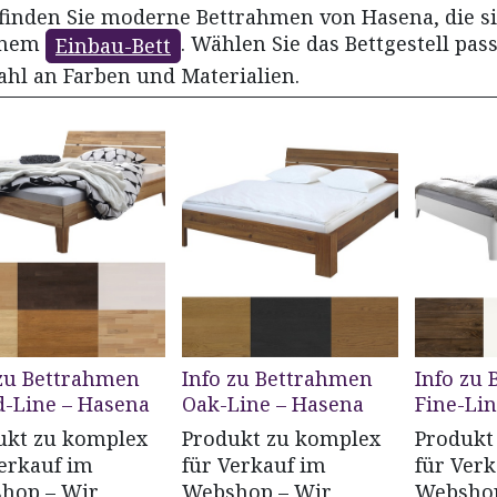
 finden Sie moderne Bettrahmen von Hasena, die s
inem
. Wählen Sie das Bettgestell pa
Einbau-Bett
ahl an Farben und Materialien.
 zu Bettrahmen
Info zu Bettrahmen
Info zu
-Line – Hasena
Oak-Line – Hasena
Fine-Li
ukt zu komplex
Produkt zu komplex
Produkt
Verkauf im
für Verkauf im
für Ver
hop – Wir
Webshop – Wir
Webshop