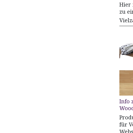
Hier
zu e
Vielz
Info
Wood
Prod
für 
Webs