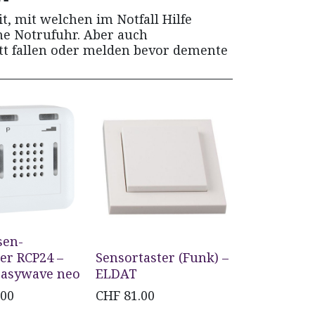
t, mit welchen im Notfall Hilfe
ne Notrufuhr. Aber auch
tt fallen oder melden bevor demente
sen-
er RCP24 –
Sensortaster (Funk) –
asywave neo
ELDAT
.00
CHF
81.00