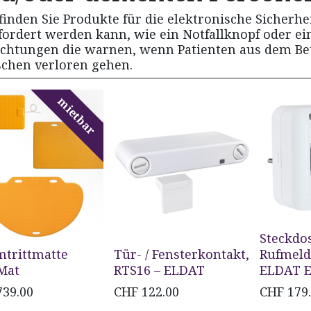
finden Sie Produkte für die elektronische Sicherhei
fordert werden kann, wie ein Notfallknopf oder ei
ichtungen die warnen, wenn Patienten aus dem Be
chen verloren gehen.
mietbar
Steckdo
mtrittmatte
Tür- / Fensterkontakt,
Rufmeld
Mat
RTS16 – ELDAT
ELDAT E
739.00
CHF
122.00
CHF
179