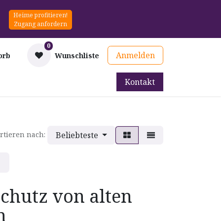
Heime profitieren!
Zugang anfordern
0
Anmelden
orb
Wunschliste
Kontakt
mittel
Therapie & Prävention
Mieten
Blog
Beliebteste
rtieren nach:
Schutz von alten
n