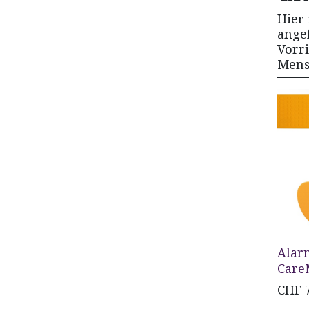
Hier 
ange
Vorr
Mens
Alar
Care
CHF