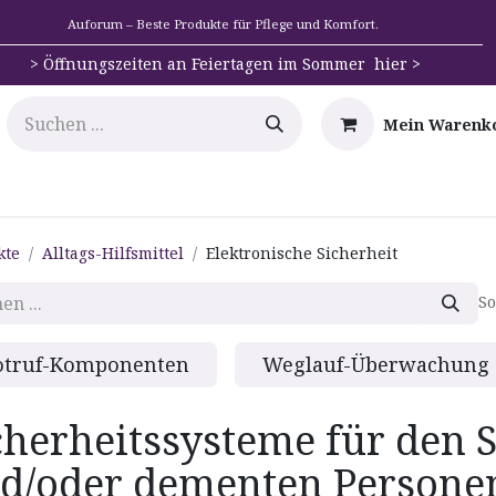
Auforum – Beste Produkte für Pflege und Komfort.
>
Öffnungszeiten an Feiertagen im Sommer hier >
Mein Warenk
e
Mobilität
Badehilfen & Hygiene
Alltags-Hilfs
kte
Alltags-Hilfsmittel
Elektronische Sicherheit
So
otruf-Komponenten
Weglauf-Überwachung
cherheitssysteme für den 
d/oder dementen Persone