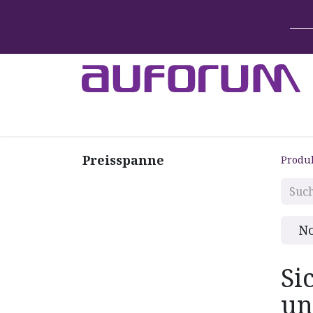
Home
Betten & Zubehör
Lift-System
Preisspanne
Produ
N
Si
un