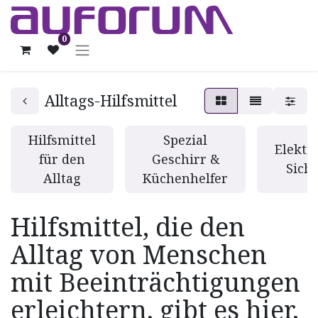
0
Alltags-Hilfsmittel
Hilfsmittel
Spezial
Elektr
für den
Geschirr &
Sich
Alltag
Küchenhelfer
Hilfsmittel, die den
Alltag von Menschen
mit Beeinträchtigungen
erleichtern, gibt es hier.