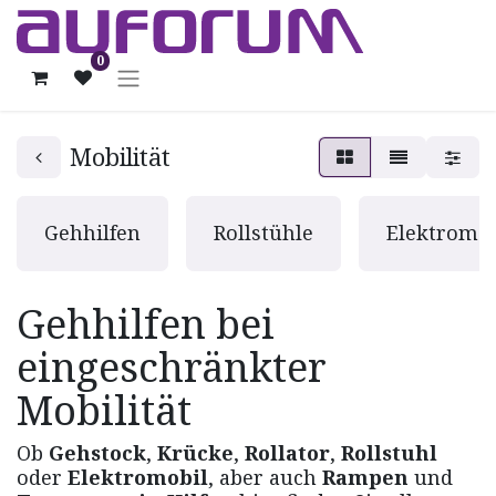
0
Mobilität
Gehhilfen
Rollstühle
Elektromob
Gehhilfen bei
eingeschränkter
Mobilität
Ob
Gehstock
,
Krücke
,
Rollator
,
Rollstuhl
oder
Elektromobil
, aber auch
Rampen
und