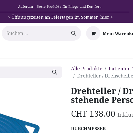
Auforum – Beste Produkte für Pflege und Komfort.
>
Öffnungszeiten an Feiertagen im Sommer hier >
Mein Warenk
e
Mobilität
Badehilfen & Hygiene
Alltags-Hilfs
Alle Produkte
Patienten
Drehteller / Drehscheib
Drehteller / D
stehende Pers
CHF
138.00
Inklu
DURCHMESSER