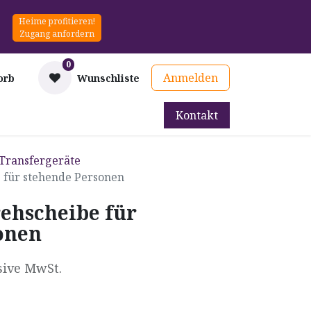
Heime profitieren!
Zugang anfordern
0
Anmelden
orb
Wunschliste
Kontakt
mittel
Therapie & Prävention
Mieten
Blog
-Transfergeräte
e für stehende Personen
rehscheibe für
onen
sive MwSt.