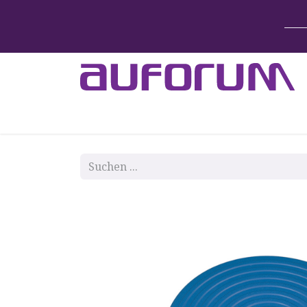
Home
Betten & Zubehör
Lift-System