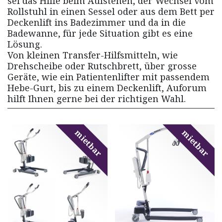
sei das Hilfe beim Aufstehen, der Wechsel vom
Rollstuhl in einen Sessel oder aus dem Bett per
Deckenlift ins Badezimmer und da in die
Badewanne, für jede Situation gibt es eine
Lösung.
Von kleinen Transfer-Hilfsmitteln, wie
Drehscheibe oder Rutschbrett, über grosse
Geräte, wie ein Patientenlifter mit passendem
Hebe-Gurt, bis zu einem Deckenlift, Auforum
hilft Ihnen gerne bei der richtigen Wahl.
mietbar
mietbar