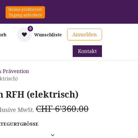
Heime profitieren!
Zugang anfordern
0
Anmelden
orb
Wunschliste
Kontakt
mittel
Therapie & Prävention
Mieten
Blog
& Prävention
ktrisch)
n RFH (elektrisch)
CHF
6'360.00
lusive MwSt.
LTEGURTGRÖSSE