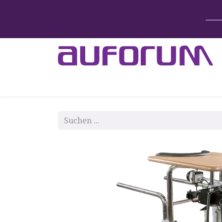
Home
Betten & Zubehör
Lift-System