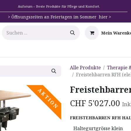
Auforum – Beste Produkte für Pflege und Komfort.
>
Öffnungszeiten an Feiertagen im Sommer hier >
Mein Warenk
e
Mobilität
Badehilfen & Hygiene
Alltags-Hilfs
Alle Produkte
Therapie 
Freistehbarren RFH (ele
Freistehbarre
A K T I O N
CHF
5'027.00
Ink
FREISTEHBARREN RFH HA