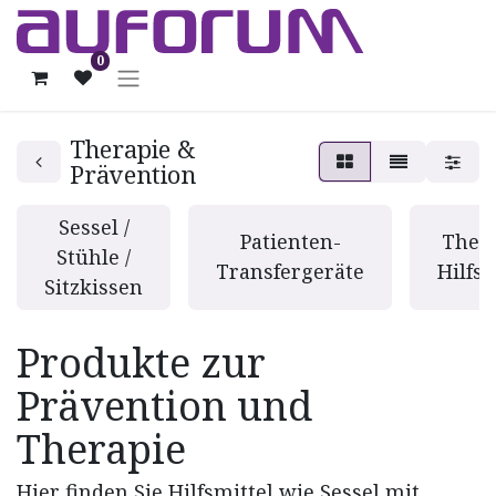
0
Therapie &
Prävention
Sessel /
Patienten-
Thera
Stühle /
Transfergeräte
Hilfsm
Sitzkissen
Produkte zur
Prävention und
Therapie
Hier finden Sie Hilfsmittel wie Sessel mit